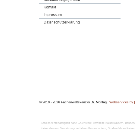
Kontakt
Impressum
Datenschutzerklärung
© 2010 - 2026 Fachanwaltskanzlei Dr. Montag |
Webservices by 
Schiedsrichtertaetigkeit nahe Gruenstadt
,
Anwaelte Kaiserslautern
,
Bausch
Kaiserslautern
,
Versetzungsverfahren Kaiserslautern
,
Strafverfahren Kaiser