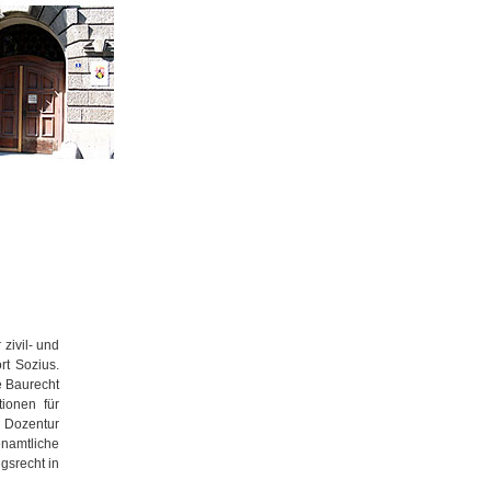
 zivil- und
t Sozius.
he Baurecht
ionen für
e Dozentur
amtliche
gsrecht in