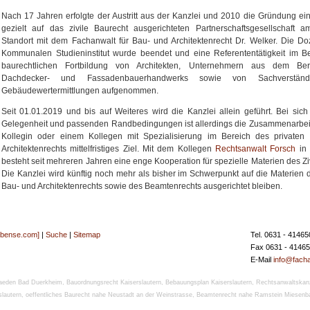
Nach 17 Jahren erfolgte der Austritt aus der Kanzlei und 2010 die Gründung ei
gezielt auf das zivile Baurecht ausgerichteten Partnerschaftsgesellschaft a
Standort mit dem Fachanwalt für Bau- und Architektenrecht Dr. Welker. Die D
Kommunalen Studieninstitut wurde beendet und eine Referententätigkeit im B
baurechtlichen Fortbildung von Architekten, Unternehmern aus dem Be
Dachdecker- und Fassadenbauerhandwerks sowie von Sachverständ
Gebäudewertermittlungen aufgenommen.
Seit 01.01.2019 und bis auf Weiteres wird die Kanzlei allein geführt. Bei sich
Gelegenheit und passenden Randbedingungen ist allerdings die Zusammenarbeit
Kollegin oder einem Kollegen mit Spezialisierung im Bereich des privaten
Architektenrechts mittelfristiges Ziel. Mit dem Kollegen
Rechtsanwalt Forsch
in 
besteht seit mehreren Jahren eine enge Kooperation für spezielle Materien des Ziv
Die Kanzlei wird künftig noch mehr als bisher im Schwerpunkt auf die Materien d
Bau- und Architektenrechts sowie des Beamtenrechts ausgerichtet bleiben.
[bense.com]
|
Suche
|
Sitemap
Tel. 0631 - 41465
Fax 0631 - 4146
E-Mail
info@facha
aeden Bad Duerkheim
,
Bauordnungsrecht Kaiserslautern
,
Bebauungsplan Kaiserslautern
,
Rechtsanwaltskanz
slautern
,
oeffentliches Baurecht nahe Neustadt an der Weinstrasse
,
Beamtenrecht nahe Ramstein Miesenb