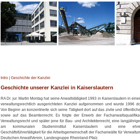
Intro
|
Geschichte der Kanzlei
Geschichte unserer Kanzlei in Kaiserslautern
RA Dr. jur. Martin Montag hat seine Anwaltstätigkeit 1993 in Kaiserslautern in einer
verwaltungsrechtlich ausgerichteten Kanzlei aufgenommen und wurde 1996 dor
Von Beginn an konzentrierte sich seine Tätigkeit dort auf das zivile und öffentlic
sowie auf das Beamtenrecht. Es folgte der Erwerb der Fachanwaltsqualifikat
Verwaltungsrecht und später jene für Bau- und Architektenrecht, eine langjährig
am kommunalen Studieninstitut Kaiserslautern und eine ehren
Geschäftsführertätigkeit für die Arbeitsgemeinschaft der Fachanwälte für Verwaltun
Deutschen AnwaltVerein, Landesgruppe Rheinland-Pfalz.