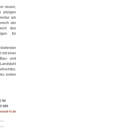
ner neuen,
m jetzigen
ozentur am
ereich der
reich des
igen für
 bietender
 mit einer
 Bau- und
Landstuhl
ilrechtes.
es zivilen
0 90
50 999
nwalt-kl.de
lei
ach