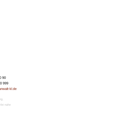
0 90
50 999
nwalt-kl.de
rg
,
lei nahe