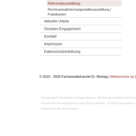
Referendarausbildung
Rechtsanwaltsfachangestelltenausbildung /
Praktikanten
Aktuelle Urteile
Soziales Engagement
Kontakt
Impressum
Datenschutzerklärung
© 2010 - 2026 Fachanwaltskanzlei Dr. Montag |
Webservices by 
Fachanwalt Architektenrecht Kaiserslautern
,
Abordnungsverfahren Bad Due
Fachanwalt Verwaltungsrecht nahe Bad Duerkheim
,
Schlichtungsverfahren
Neustadt an der Weinstrasse