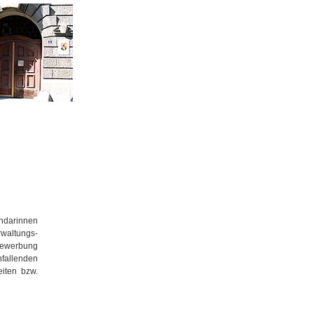
endarinnen
rwaltungs-
 Bewerbung
nfallenden
iten bzw.