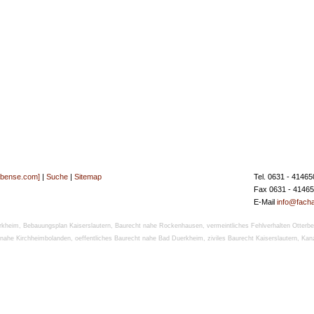
[bense.com]
|
Suche
|
Sitemap
Tel. 0631 - 41465
Fax 0631 - 4146
E-Mail
info@facha
rkheim
,
Bebauungsplan Kaiserslautern
,
Baurecht nahe Rockenhausen
,
vermeintliches Fehlverhalten Otterbe
 nahe Kirchheimbolanden
,
oeffentliches Baurecht nahe Bad Duerkheim
,
ziviles Baurecht Kaiserslautern
,
Kanz